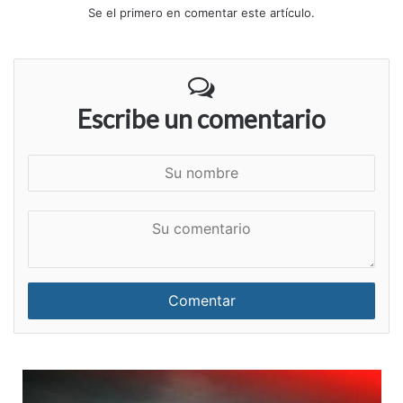
Se el primero en comentar este artículo.
Escribe un comentario
S
u
n
S
o
u
m
c
b
o
r
m
e
e
n
t
a
r