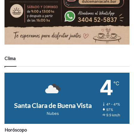
Clima
4
℃
Santa Clara de Buena Vista
4º - 4º%
97%
Nubes
9.9 km/h
Horóscopo