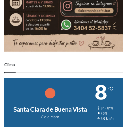
Clima
8
℃
Santa Clara de Buena Vista
8º - 8º%
76%
Cielo claro
7.6 km/h