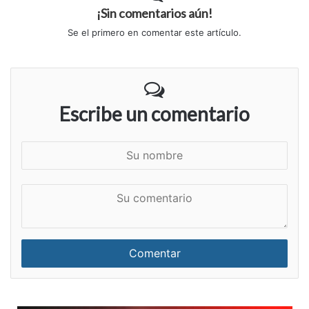
¡Sin comentarios aún!
Se el primero en comentar este artículo.
Escribe un comentario
S
u
n
S
o
u
m
c
b
o
r
m
e
e
n
t
a