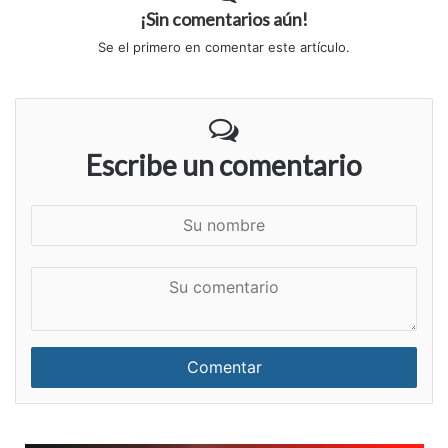
¡Sin comentarios aún!
Se el primero en comentar este artículo.
Escribe un comentario
S
u
n
S
o
u
m
c
b
o
r
m
e
e
n
t
a