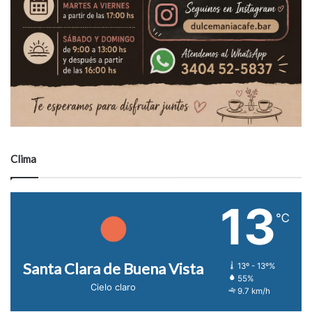
Clima
13
℃
Santa Clara de Buena Vista
13º - 13º%
55%
Cielo claro
9.7 km/h