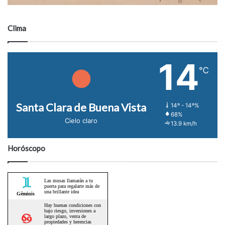
Clima
14
℃
Santa Clara de Buena Vista
14º - 14º%
68%
Cielo claro
13.9 km/h
Horóscopo