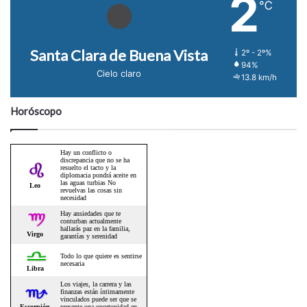
2
℃
Santa Clara de Buena Vista
2º - 2º%
94%
Cielo claro
13.8 km/h
Horóscopo