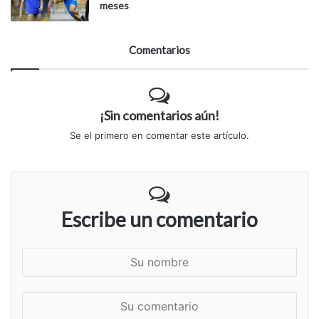
meses
Comentarios
¡Sin comentarios aún!
Se el primero en comentar este artículo.
Escribe un comentario
S
u
n
S
o
u
m